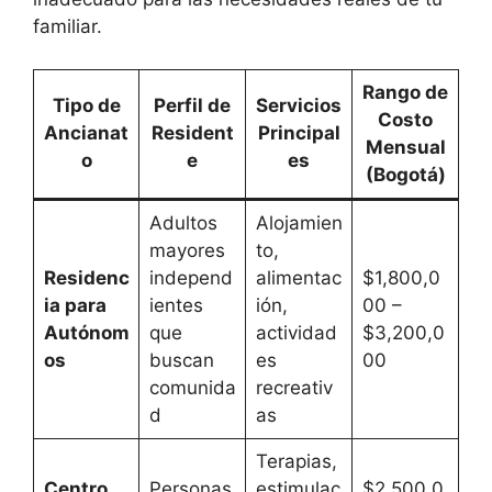
familiar.
Rango de
Tipo de
Perfil de
Servicios
Costo
Ancianat
Resident
Principal
Mensual
o
e
es
(Bogotá)
Adultos
Alojamien
mayores
to,
Residenc
independ
alimentac
$1,800,0
ia para
ientes
ión,
00 –
Autónom
que
actividad
$3,200,0
os
buscan
es
00
comunida
recreativ
d
as
Terapias,
Centro
Personas
estimulac
$2,500,0