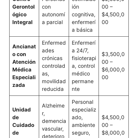
Gerontol
con
ión
00 –
ógico
autonomí
cognitiva,
$4,500,0
Integral
a parcial
enfermerí
00
a básica
Enfermed
Enfermerí
Ancianat
ades
a 24/7,
o con
$3,500,0
crónicas
fisioterapi
Atención
00 –
controlad
a, control
Médica
$6,000,0
as,
médico
Especiali
00
movilidad
permane
zada
reducida
nte
Personal
Alzheime
Unidad
especializ
r,
de
ado,
$4,500,0
demencia
Cuidado
ambiente
00 –
vascular,
de
seguro,
$8,000,0
deterioro