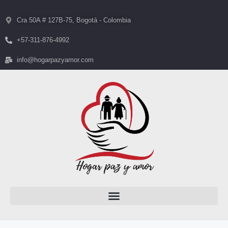
Cra 50A # 127B-75, Bogotá - Colombia
+57-311-876-4992
info@hogarpazyamor.com