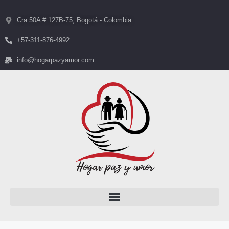
Cra 50A # 127B-75, Bogotá - Colombia
+57-311-876-4992
info@hogarpazyamor.com