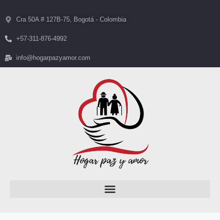
Cra 50A # 127B-75, Bogotá - Colombia
+57-311-876-4992
info@hogarpazyamor.com