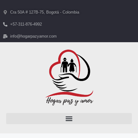
Cra 50A # 127B-75, Bogotá - Colombia
+57-311-876-4992
info@hogarpazyamor.com